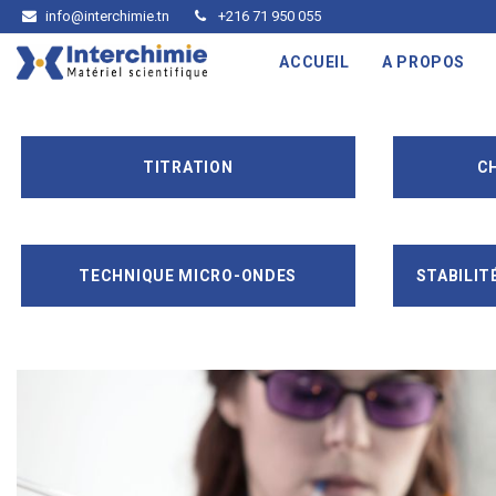
info@interchimie.tn
+216 71 950 055
ACCUEIL
A PROPOS
TITRATION
C
TECHNIQUE MICRO-ONDES
STABILIT