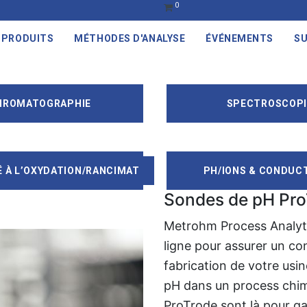
0
PRODUITS
MÉTHODES D'ANALYSE
ÉVÉNEMENTS
SU
HROMATOGRAPHIE
SPECTROSCOPI
É À L’OXYDATION/RANCIMAT
PH/IONS & CONDUCT
Sondes de pH Pr
Metrohm Process Analyt
ligne pour assurer un con
fabrication de votre usin
pH dans un process chim
ProTrode sont là pour gar