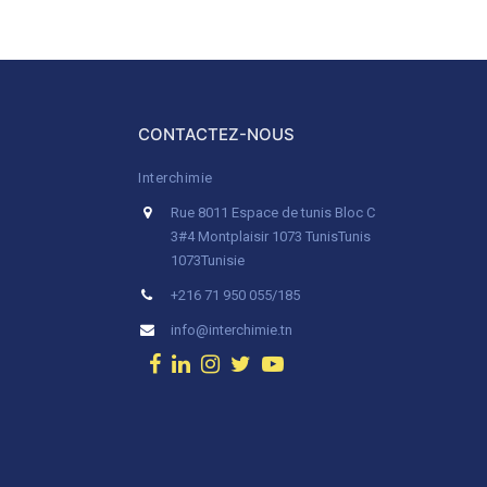
CONTACTEZ-NOUS
Interchimie
Rue 8011 Espace de tunis Bloc C
3#4 Montplaisir 1073 Tunis
Tunis
1073
Tunisie
+216 71 950 055/185
info@interchimie.tn