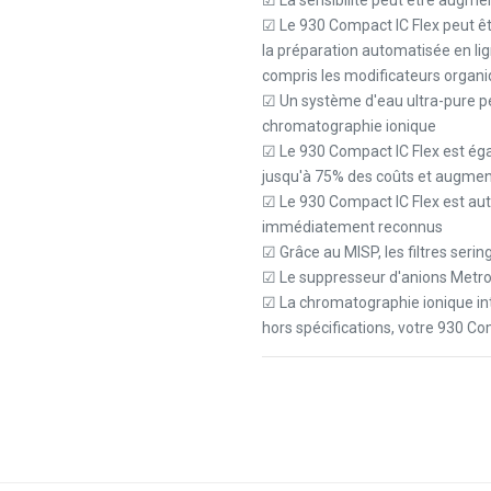
☑ La sensibilité peut être augmen
☑ Le 930 Compact IC Flex peut êt
la préparation automatisée en lig
compris les modificateurs organi
☑ Un système d'eau ultra-pure peu
chromatographie ionique
☑ Le 930 Compact IC Flex est ég
jusqu'à 75% des coûts et augmente
☑ Le 930 Compact IC Flex est aut
immédiatement reconnus
☑ Grâce au MISP, les filtres serin
☑ Le suppresseur d'anions Metrohm
☑ La chromatographie ionique intel
hors spécifications, votre 930 Co