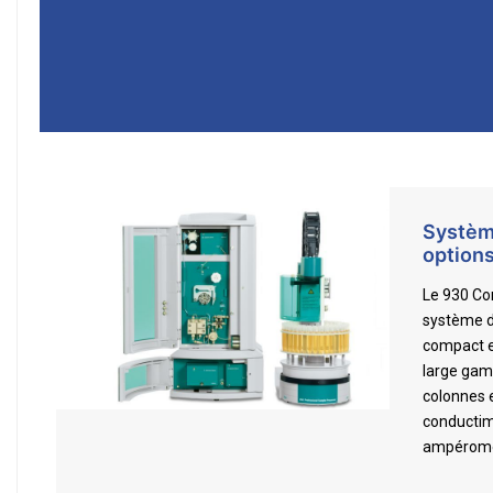
Systèm
options
Le 930 Co
système d
compact et
large gam
colonnes 
conductim
ampéromé