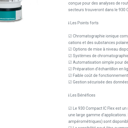
conçue pour des analyses de routin
secteurs trouveront dans le 930 C
𝐢 Les Points forts
☑ Chromatographie ionique compac
cations et des substances polaire
☑ Options de mise à niveau dispo
☑ Systèmes de chromatographie io
☑ Automatisation simple pour des 
☑ Préparation d'échantillon en li
☑ Faible coût de fonctionnemen
☑ Gestion sécurisée des données 
𝐢 Les Bénéfices
☑ Le 930 Compact IC Flex est un
une large gamme d'applications. 
ampérométriques) sont disponib