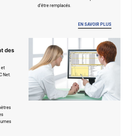
d'être remplacés.
EN SAVOIR PLUS
nt des
 et
C Net.
mètres
es
volumes