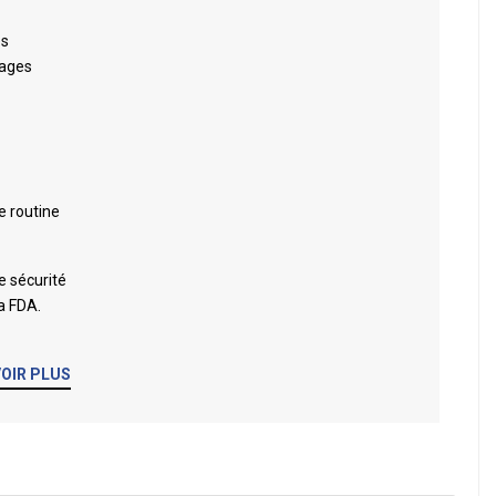
es
sages
e routine
e sécurité
a FDA.
VOIR PLUS