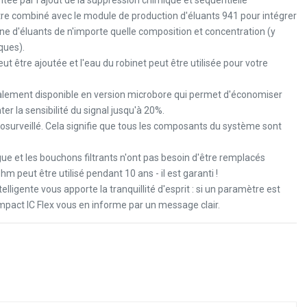
tée par l'ajout de la suppression chimique et séquentielle
re combiné avec le module de production d'éluants 941 pour intégrer
ne d'éluants de n'importe quelle composition et concentration (y
ques).
t être ajoutée et l'eau du robinet peut être utilisée pour votre
alement disponible en version microbore qui permet d'économiser
r la sensibilité du signal jusqu'à 20%.
osurveillé. Cela signifie que tous les composants du système sont
gue et les bouchons filtrants n'ont pas besoin d'être remplacés
 peut être utilisé pendant 10 ans - il est garanti !
ligente vous apporte la tranquillité d'esprit : si un paramètre est
mpact IC Flex vous en informe par un message clair.