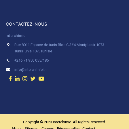
CONTACTEZ-NOUS
Interchimie
Rue 8011 Espace de tunis Bloc C 3#4 Montplaisir 1073
Tunis
Tunis 1073
Tunisie
+216 71 950 055/185
info@interchimie.tn
Copyright © 2023 Interchimie. All Rights Reserved.
About
Sitemap
Careers
Privacy policy
Contact