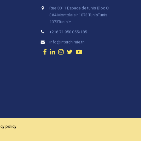
Rue 8011 Espace de tunis Bloc C
3#4 Montplaisir 1073 Tunis
Tunis
1073
Tunisie
+216 71 950 055/185
info@interchimie.tn
acy policy