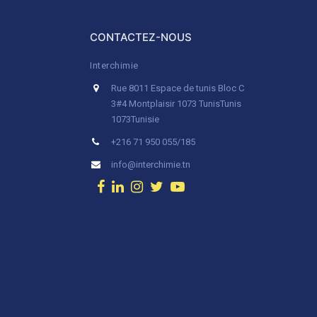
CONTACTEZ-NOUS
Interchimie
Rue 8011 Espace de tunis Bloc C
3#4 Montplaisir 1073 Tunis
Tunis
1073
Tunisie
+216 71 950 055/185
info@interchimie.tn