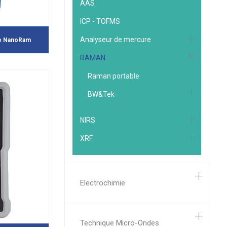
AAS
ICP - TOFMS
Analyseur de mercure
le NanoRam
RAMAN
Raman portable
BW&Tek
NIRS
XRF
Electrochimie
Technique Micro-Ondes