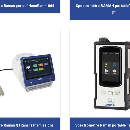
e Raman portatif NanoRam-1064
Spectromètre RAMAN portableT
ST
re Raman QTRam Transmissions
Spectromètre Raman portable Ta