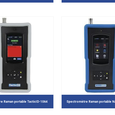
e Raman portable TacticID-1064
Spectromètre Raman portable 