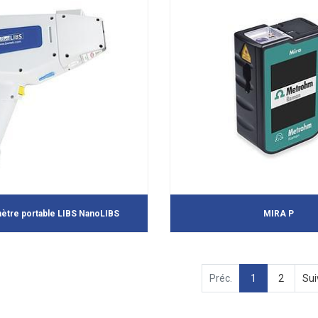
ètre portable LIBS NanoLIBS
MIRA P
Préc.
1
2
Sui