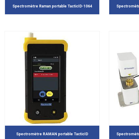
Spectromètre Raman portable TacticID-1064
Spectromètr
Spectromètre RAMAN portable TacticID
Spectromèt