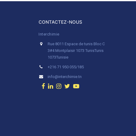
CONTACTEZ-NOUS
Interchimie
Rue 8011 Espace de tunis Bloc C
3#4 Montplaisir 1073 Tunis
Tunis
1073
Tunisie
+216 71 950 055/185
info@interchimie.tn