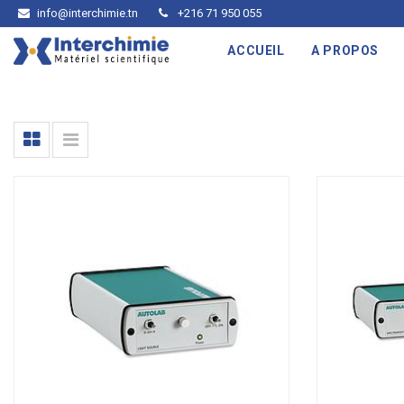
info@interchimie.tn
+216 71 950 055
ACCUEIL
A PROPOS