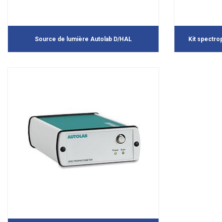
Source de lumière Autolab D/HAL
Kit spectro