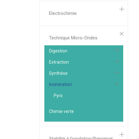
Electrochimie
Technique Micro-Ondes
Digestion
Extraction
Synthèse
Incinération
Pyro
Chimie verte
Stabilité à l’oxydation/Rancimat