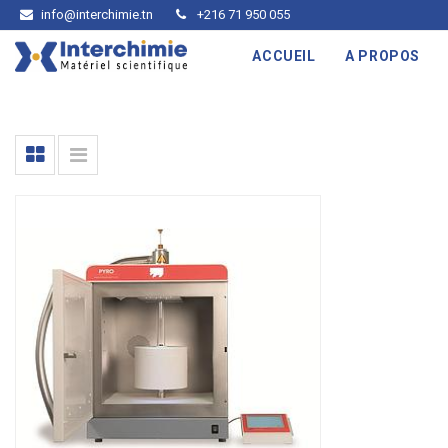
info@interchimie.tn
+216 71 950 055
ACCUEIL
A PROPOS