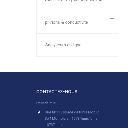
pH/ions & conductivité
Analyseurs en ligne
CONTACTEZ-NOUS
Interchimie
Rue 8011 Espace de tunis Bloc C
3#4 Montplaisir 1073 Tunis
Tunis
1073
Tunisie