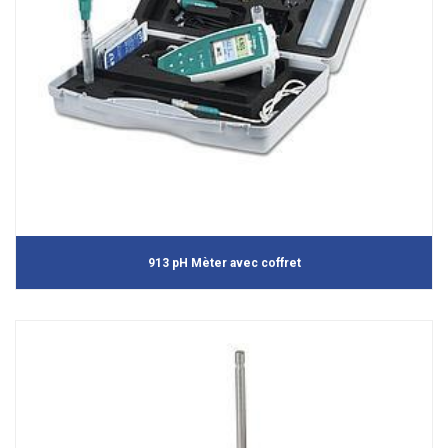
913 pH Mèter avec coffret