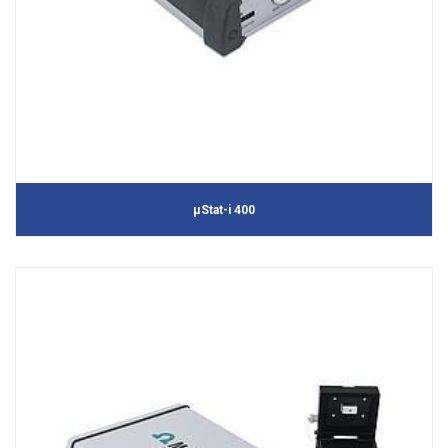
μStat-i 400