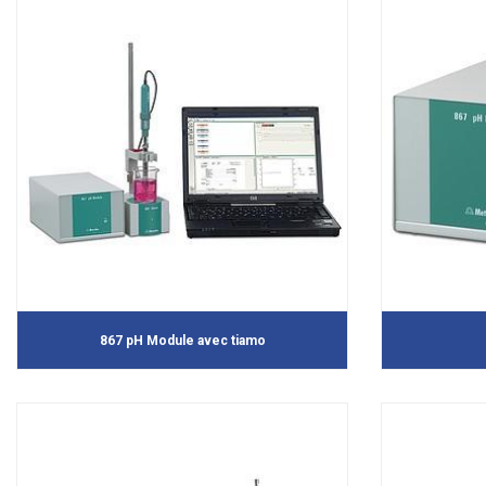
867 pH Module avec tiamo