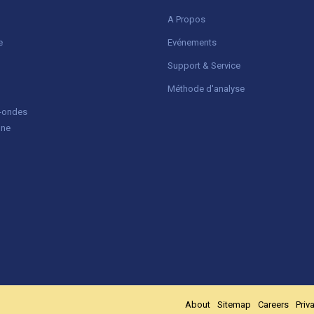
A Propos
e
Evénements
Support & Service
Méthode d'analyse
o-ondes
gne
About
Sitemap
Careers
Priv