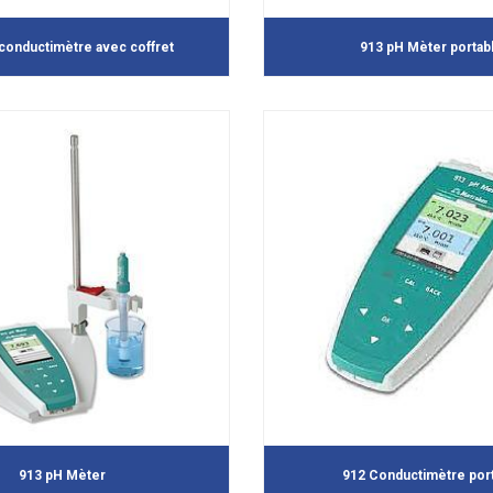
conductimètre avec coffret
913 pH Mèter portab
913 pH Mèter
912 Conductimètre por