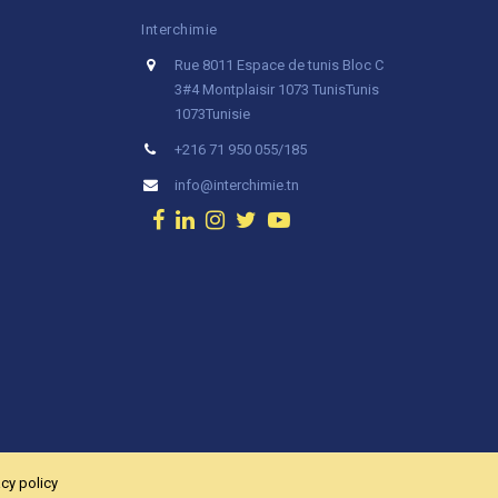
Interchimie
Rue 8011 Espace de tunis Bloc C
3#4 Montplaisir 1073 Tunis
Tunis
1073
Tunisie
+216 71 950 055/185
info@interchimie.tn
acy policy