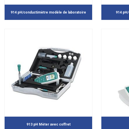
914 pH/conductimètre modèle de laboratoire
914 pH/
913 pH Mèter avec coffret